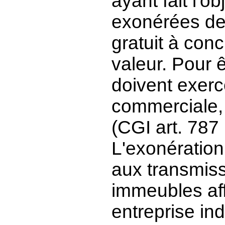
ayant fait l'o
exonérées de 
gratuit à con
valeur. Pour ê
doivent exerce
commerciale, 
(CGI art. 787 
L'exonération
aux transmis
immeubles aff
entreprise ind