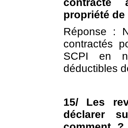
contracté 
propriété de
Réponse : N
contractés p
SCPI en nu
déductibles de
15/ Les re
déclarer su
comment ? F