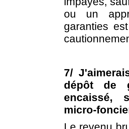
impayés, sauf 
ou un appre
garanties est
cautionnemen
7/ J'aimerai
dépôt de g
encaissé, 
micro-foncie
Le revenu bru