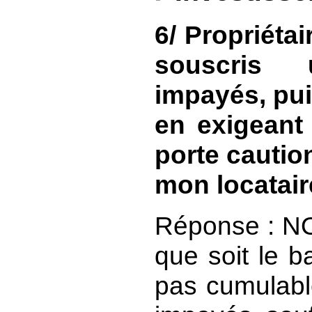
6/ Propriétai
souscris 
impayés, pui
en exigeant
porte cautio
mon locatair
Réponse : N
que soit le b
pas cumulabl