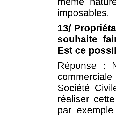
même nature,
imposables.
13/ Propriéta
souhaite fai
Est ce possi
Réponse : NO
commercial
Société Civi
réaliser cett
par exemple