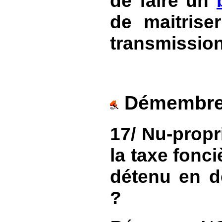
de faire un
de maitrise
transmission
Démembrem
17/ Nu-propr
la taxe fonc
détenu en d
?