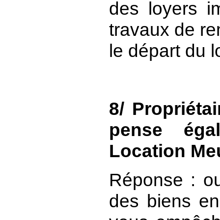
des loyers i
travaux de re
le départ du l
8/ Propriéta
pense égal
Location Meu
Réponse : ou
des biens en