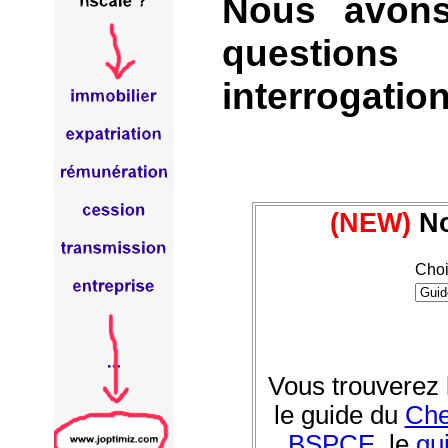
Nous avons
question
interrogation
(NEW)
No
Choi
Vous trouverez 
le guide du
Che
BSPCE
, le
gu