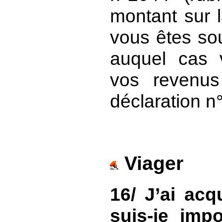
montant sur l
vous êtes so
auquel cas v
vos revenus
déclaration n
Viager
16/ J’ai acq
suis-je impo