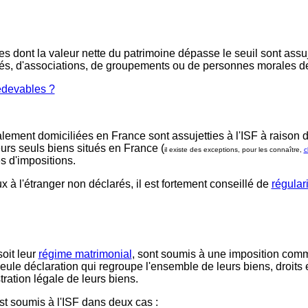
 dont la valeur nette du patrimoine dépasse le seuil sont assuj
étés, d'associations, de groupements ou de personnes morales de 
edevables ?
ement domiciliées en France sont assujetties à l'ISF à raison de
leurs seuls biens situés en France (
il existe des exceptions, pour les connaître,
c
es d'impositions.
 à l'étranger non déclarés, il est fortement conseillé de
régulari
oit leur
régime matrimonial
, sont soumis à une imposition commun
eule déclaration qui regroupe l'ensemble de leurs biens, droits
stration légale de leurs biens.
t soumis à l'ISF dans deux cas :