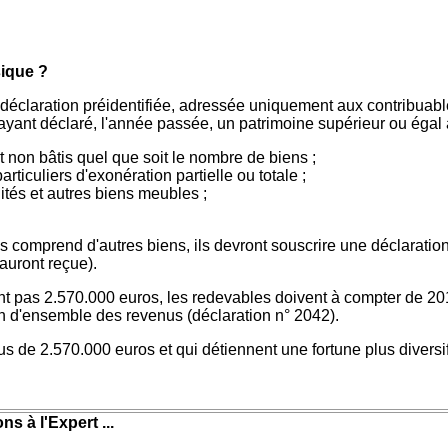
sique ?
e déclaration préidentifiée, adressée uniquement aux contribuabl
ayant déclaré, l'année passée, un patrimoine supérieur ou égal
t non bâtis quel que soit le nombre de biens ;
articuliers d'exonération partielle ou totale ;
dités et autres biens meubles ;
 comprend d'autres biens, ils devront souscrire une déclaration 
auront reçue).
int pas 2.570.000 euros, les redevables doivent à compter de 201
n d'ensemble des revenus (déclaration n° 2042).
s de 2.570.000 euros et qui détiennent une fortune plus diversif
ns à l'Expert ...