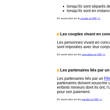
lorsqu'ils sont séparés d
lorsqu'ils sont en instan
En savoir plus sur le
couple et l'ISF >>
Les couples vivant en co
Les personnes vivant en concub
sont imposées avec leur conjoi
En savoir plus sur les
concubins et l'ISF >>
Les partenaires liés par u
Les partenaires liés par un
PA
partenaires doivent souscrire 
enfants mineurs dont ils ont, l'
pour son paiement.
En savoir plus sur les
pacsés et l'ISF >>