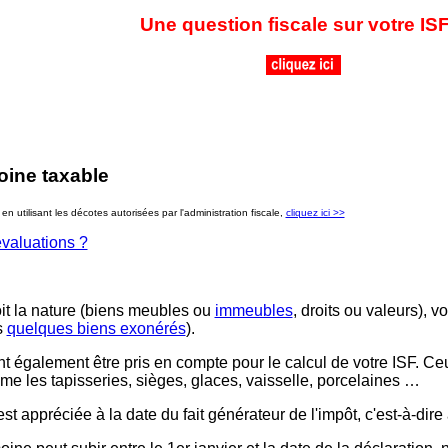
Une question fiscale sur votre IS
oine taxable
 utilisant les décotes autorisées par l'administration fiscale,
cliquez ici >>
évaluations ?
oit la nature (biens meubles ou
immeubles
, droits ou valeurs), 
s
quelques biens exonérés
).
t également être pris en compte pour le calcul de votre ISF. Ce
e les tapisseries, sièges, glaces, vaisselle, porcelaines …
t appréciée à la date du fait générateur de l'impôt, c'est-à-dire 