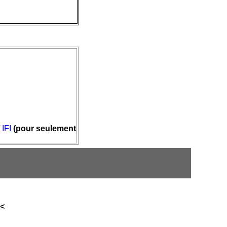
 IFI
(pour seulement
<