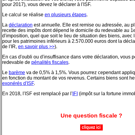
pour 2017), vous devez le déclarer à l'ISF.
Le calcul se réalise
en plusieurs étapes
.
La
déclaration
est annuelle. Elle est remise ou adressée, au plu
recette des impôts dont dépend le domicile du redevable au 1e
d'imposition, quel que soit le lieu de situation des biens, avec
pour les patrimoines inférieurs à
2.570.000 euros
dont la déclar
de l'IR,
en savoir plus >>
).
En cas d'oubli ou d'insuffisance dans votre déclaration, vous p
redevable de
pénalités fiscales
.
Le
barème
va de 0,5% à 1,5%. Vous pourrez cependant appli
en fonction du montant de vos revenus. Certains biens sont 
exonérés d'ISF
.
En 2018, l'ISF est remplacé par l'
IFI
(impôt sur la fortune immob
Une question fiscale ?