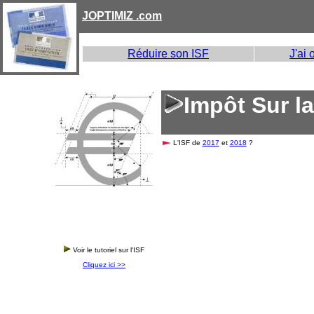
JOPTIMIZ .com
Réduire son ISF
J'ai 
Impôt Sur la
L'ISF de
2017
et
2018
?
Voir le tutoriel sur l'ISF
Cliquez ici >>