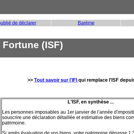
oublié de déclarer
Barème
 Fortune (ISF)
>>
Tout savoir sur l'IFI
qui remplace l'ISF depui
L'ISF, en synthèse ...
Les personnes imposables au 1er janvier de l'année d'imposit
souscrire une déclaration détaillée et estimative des biens co
patrimoine.
Si après évaluation de vos biens, votre patrimoine dépasse 1.