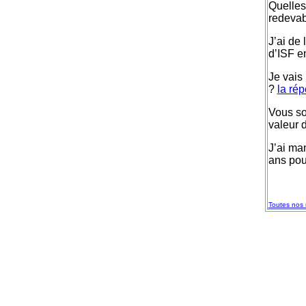
Quelles 
redevabl
J’ai de 
d’ISF e
Je vais 
?
la rép
Vous so
valeur 
J’ai man
ans pou
Toutes nos 