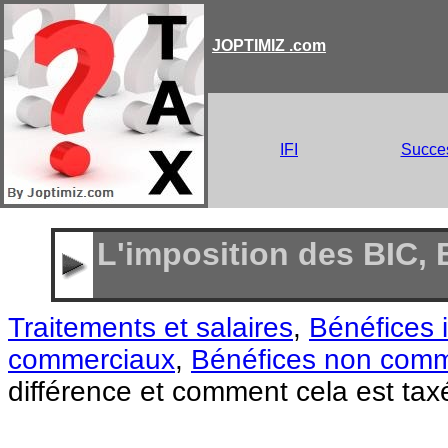
JOPTIMIZ .com
IFI
Succe
L'imposition des BIC, 
Traitements et salaires
,
Bénéfices i
commerciaux
,
Bénéfices non comm
différence et comment cela est tax