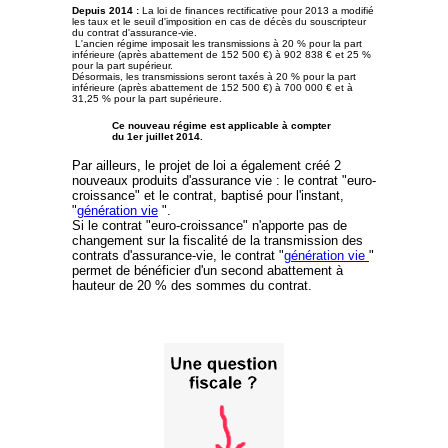
Depuis 2014 :
La loi de finances rectificative pour 2013 a modifié
les taux et le seuil d'imposition en cas de décès du souscripteur
du contrat d'assurance-vie.
L'ancien régime imposait les transmissions à 20 % pour la part
inférieure (après abattement de 152 500 €) à 902 838 € et 25 %
pour la part supérieur.
Désormais, les transmissions seront taxés à 20 % pour la part
inférieure (après abattement de 152 500 €) à 700 000 € et à
31,25 % pour la part supérieure
.
Ce nouveau régime est applicable à compter
du 1er juillet 2014.
Par ailleurs, le projet de loi a également créé 2
nouveaux produits d'assurance vie : le contrat "euro-
croissance" et le contrat, baptisé pour l'instant,
"
génération vie
".
Si le contrat "euro-croissance" n'apporte pas de
changement sur la fiscalité de la transmission des
contrats d'assurance-vie, le contrat "
génération vie
"
permet de bénéficier d'un second abattement à
hauteur de 20 % des sommes du contrat.