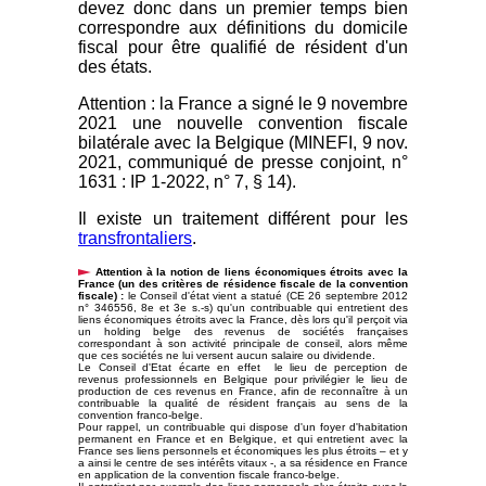
devez donc dans un premier temps bien
correspondre aux définitions du domicile
fiscal pour être qualifié de résident d'un
des états.
Attention : l
a France a signé le 9 novembre
2021 une nouvelle convention fiscale
bilatérale avec la Belgique (MINEFI, 9 nov.
2021, communiqué de presse conjoint, n°
1631 : IP 1-2022, n° 7, § 14).
Il existe un traitement différent pour les
transfrontaliers
.
Attention à la notion de liens économiques étroits avec la
France (un des critères de résidence fiscale de la convention
fiscale) :
le Conseil d'état vient a statué (CE 26 septembre 2012
n° 346556, 8e et 3e s.-s) qu'un contribuable qui entretient des
liens économiques étroits avec la France, dès lors qu'il perçoit via
un holding belge des revenus de sociétés françaises
correspondant à son activité principale de conseil, alors même
que ces sociétés ne lui versent aucun salaire ou dividende.
Le Conseil d'Etat écarte en effet le lieu de perception de
revenus professionnels en Belgique pour privilégier le lieu de
production de ces revenus en France, afin de reconnaître à un
contribuable la qualité de résident français au sens de la
convention franco-belge.
Pour rappel, un contribuable qui dispose d'un foyer d'habitation
permanent en France et en Belgique, et qui entretient avec la
France ses liens personnels et économiques les plus étroits – et y
a ainsi le centre de ses intérêts vitaux -, a sa résidence en France
en application de la convention fiscale franco-belge.