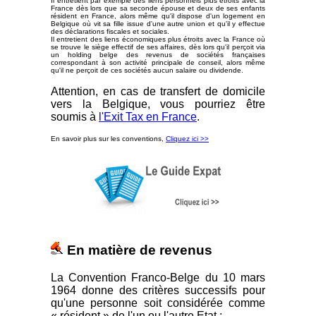
Il entretient par exemple des liens personnels plus étroits avec la
France dès lors que sa seconde épouse et deux de ses enfants
résident en France, alors même qu'il dispose d'un logement en
Belgique où vit sa fille issue d'une autre union et qu'il y effectue
des déclarations fiscales et sociales.
Il entretient des liens économiques plus étroits avec la France où
se trouve le siège effectif de ses affaires, dès lors qu'il perçoit via
un holding belge des revenus de sociétés françaises
correspondant à son activité principale de conseil, alors même
qu'il ne perçoit de ces sociétés aucun salaire ou dividende.
Attention, en cas de transfert de domicile
vers la Belgique, vous pourriez être
soumis à
l'Exit Tax en France
.
En savoir plus sur les conventions,
Cliquez ici >>
En matière de revenus
La Convention Franco-Belge du 10 mars
1964 donne des critères successifs pour
qu'une personne soit considérée comme
« résident » de l'un ou l'autre Etat :