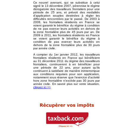
Ce nouvel avenant, qui se substitue à celui
signé le 13 décembre 2007, pérennise le régime
dérogatoire des travailleurs frontaliers pour une
période de 25 ans, et prévoit des modalités
d'application souples destinées à régler les
difficultés rencontrées par le passé. De 2003 à
2008, les frontaliers résidents en France se
voient garantir le bénéfice du régime à condition
de ne pas exercer leurs activités en dehors de
la zone frontalière plus de 45 jours par an. De
2009 à 2011, les frontaliers résidents en France
se voient garantir le bénéfice du régime à
condition de pas exercer leurs activités en
dehors de la zone frontalière plus de 30 jours
par année civile.
A compter du 1er janvier 2012, les travailleurs
frontaliers résidents en France qui bénéficient
au 31 décembre 2011 du régime des travailleurs
frontaliers, continueront à en bénéficier pour
une période de 22 ans, pour autant qu'ils
continuent à satisfaire de manière ininterrompue
aux conditions requises pour son application,
notamment sous réserve que l'exercice d'activité
hors zone frontalière n'excède pas 30 jours par
année civile. En savoir plus sur votre situation,
cliquez ici >>