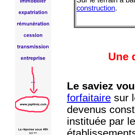
Sur le terrain à bât
construction
.
Une q
Le saviez vou
forfaitaire
sur l
devenus constr
instituée par 
établissements