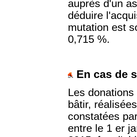
auprès d'un ass
déduire l'acquis
mutation est s
0,715 %.
En cas de s
Les donations 
bâtir, réalisée
constatées par
entre le 1 er j