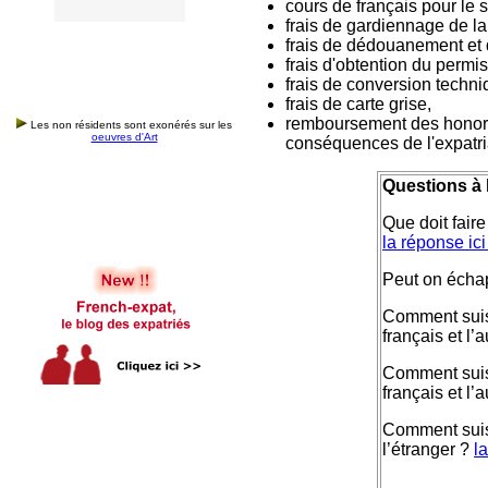
cours de français pour le s
frais de gardiennage de la
frais de dédouanement et 
frais d'obtention du permi
frais de conversion techni
frais de carte grise,
remboursement des honorair
Les non résidents sont exonérés sur les
oeuvres d'Art
conséquences de l'expatri
Questions à l
Que doit faire
la réponse ici
Peut on échap
Comment suis
français et l’
Comment suis
français et l’
Comment suis-
l’étranger ?
l