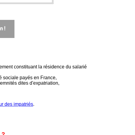
gement constituant la résidence du salarié
té sociale payés en France,
mnités dites d'expatriation,
ur des impatriés
.
 ?