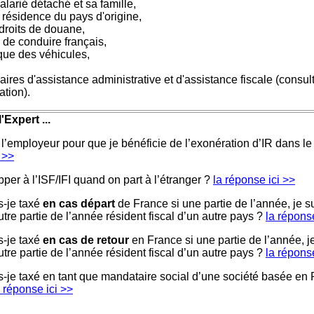
alarié détaché et sa famille,
 résidence du pays d'origine,
droits de douane,
s de conduire français,
que des véhicules,
es d'assistance administrative et d'assistance fiscale (consult
ation).
'Expert ...
 l’employeur pour que je bénéficie de l’exonération d’IR dans le
 >>
per à l’ISF/IFI quand on part à l’étranger ?
la réponse ici >>
-je taxé
en cas départ
de France si une partie de l’année, je su
autre partie de l’année résident fiscal d’un autre pays ?
la réponse
-je taxé
en cas de retour
en France si une partie de l’année, je
autre partie de l’année résident fiscal d’un autre pays ?
la réponse
je taxé en tant que mandataire social d’une société basée en F
a réponse ici >>