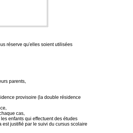
s réserve qu'elles soient utilisées
eurs parents,
sidence provisoire (la double résidence
nce,
 chaque cas,
r les enfants qui effectuent des études
st justifié par le suivi du cursus scolaire