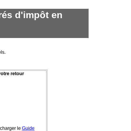
rés d'impôt en
ls.
otre retour
lécharger le
Guide