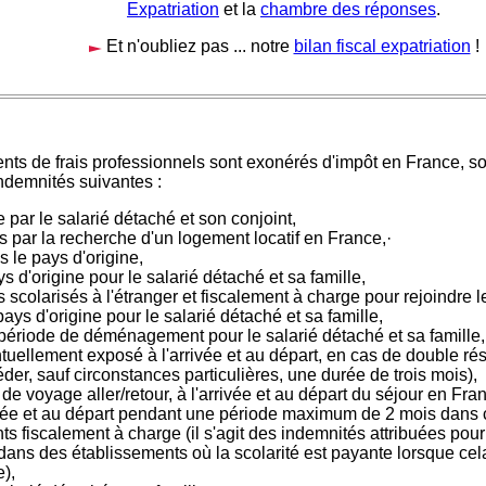
Expatriation
et la
chambre des réponses
.
Et n'oubliez pas ... notre
bilan fiscal expatriation
!
s de frais professionnels sont exonérés d'impôt en France, sou
indemnités suivantes :
par le salarié détaché et son conjoint,
 par la recherche d'un logement locatif en France,·
 le pays d'origine,
 d'origine pour le salarié détaché et sa famille,
scolarisés à l'étranger et fiscalement à charge pour rejoindre l
ays d'origine pour le salarié détaché et sa famille,
 période de déménagement pour le salarié détaché et sa famille,
uellement exposé à l'arrivée et au départ, en cas de double ré
der, sauf circonstances particulières, une durée de trois mois),
e voyage aller/retour, à l'arrivée et au départ du séjour en Fra
rrivée et au départ pendant une période maximum de 2 mois dans
nts fiscalement à charge (il s'agit des indemnités attribuées pou
ans des établissements où la scolarité est payante lorsque cela e
),