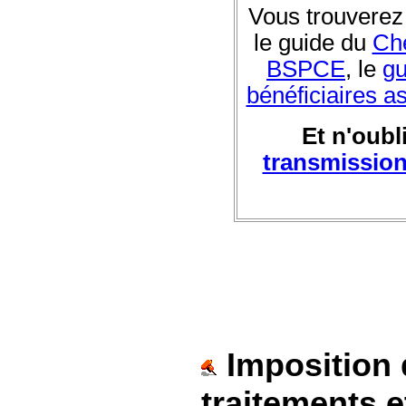
Vous trouverez
le guide du
Che
BSPCE
, le
gu
bénéficiaires a
Et n'oubl
transmissio
Imposition 
traitements e