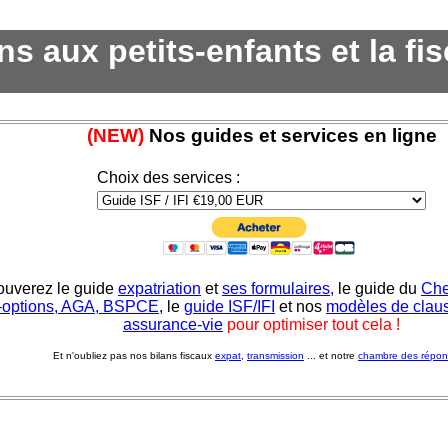
 aux petits-enfants et la fis
(NEW)
Nos guides et services en ligne
Choix des services :
ouverez le guide
expatriation
et
ses formulaires,
le guide du
Che
-options, AGA, BSPCE
, le
guide ISF/IFI
et nos
modèles de claus
assurance-vie
pour optimiser tout cela !
Et n'oubliez pas nos bilans fiscaux
expat
,
transmission
... et notre
chambre des répo