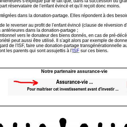
antérieures s'explique par le fait que, dans la succession du gr
a part réservataire de l'enfant évincé et qu'il reçoit donc moins.
tégrées dans la donation-partage. Elles répondent à des besoins 
 de le reverser au profit de l'enfant évincé (clause de réversion d'
 antérieures dans la donation-partage ;
ntionnel vers le donateur des biens donnés, en cas de pré-décè
é peut aussi être utilisé. Il s'agit alors par exemple de donner 
egard de l'ISF, faire une donation-partage transgénérationnelle 
nt les parents qui sont assujettis à l'
ISF
sur ces biens.
Notre partenaire assurance-vie