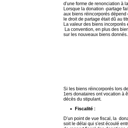
d'une forme de renonciation à la
Lorsque la donation -partage fai
aux biens réincorporés dépend d
le droit de partage était dû au t
La valeur des biens incorporés e
La convention, en plus des biens
sur les nouveaux biens donnés.
Si les biens réincorporés lors 
1ers donataires ont vocation à êtr
décès du stipulant.
Fiscalité :
D'un point de vue fiscal, la don
soit le délai qui s'est écoulé en