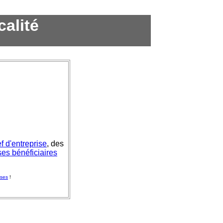
calité
f d'entreprise
, des
es bénéficiaires
nses
!