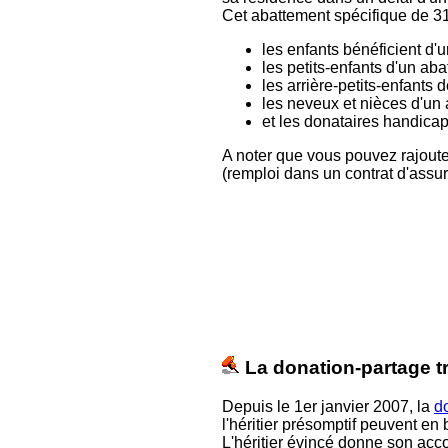
Cet abattement spécifique de 31
les enfants bénéficient d
les petits-enfants d'un ab
les arrière-petits-enfants 
les neveux et nièces d'un
et les donataires handica
A noter que vous pouvez rajouter
(remploi dans un contrat d'ass
La d
onation-partage t
Depuis le 1er janvier 2007, la
d
l'héritier présomptif peuvent en 
L'héritier évincé donne son accor