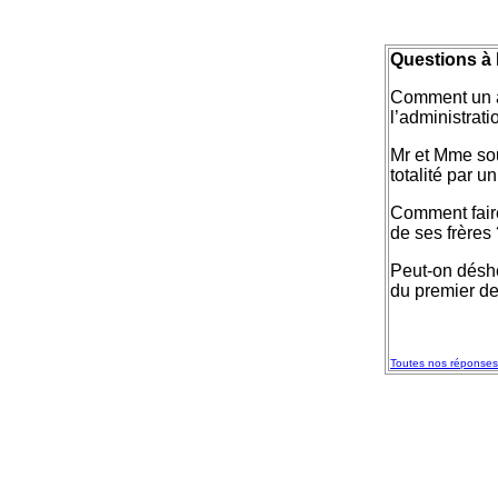
Questions à l
Comment un ac
l’administrati
Mr et Mme sou
totalité par 
Comment faire
de ses frères
Peut-on déshé
du premier d
Toutes nos réponses 