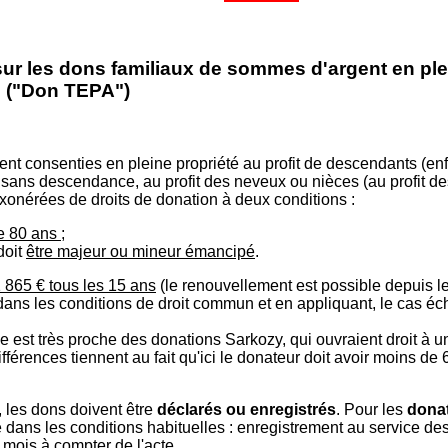
sur les dons familiaux de sommes d'argent en ple
7 ("Don TEPA
")
 consenties en pleine propriété au profit de descendants (enfant
 sans descendance, au profit des neveux ou nièces (au profit de
exonérées de droits de donation à deux conditions :
 80 ans ;
doit
être majeur ou mineur émancipé
.
 865 € tous les 15 ans
(le renouvellement est possible depuis le 
 dans les conditions de droit commun et en appliquant, le cas éc
e est très proche des donations Sarkozy, qui ouvraient droit à u
érences tiennent au fait qu'ici le donateur doit avoir moins de 6
, les dons doivent être
déclarés ou enregistrés
. Pour les
dona
e dans les conditions habituelles : enregistrement au service des
 mois à compter de l'acte.