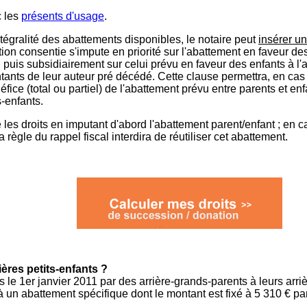
 les
présents d'usage
.
ntégralité des abattements disponibles, le notaire peut
insérer u
on consentie s'impute en priorité sur l'abattement en faveur des 
uis subsidiairement sur celui prévu en faveur des enfants à l'art
ntants de leur auteur pré décédé. Cette clause permettra, en ca
fice (total ou partiel) de l'abattement prévu entre parents et enf
s-enfants.
le les droits en imputant d'abord l'abattement parent/enfant ; e
a règle du rappel fiscal interdira de réutiliser cet abattement.
ières petits-enfants ?
le 1er janvier 2011 par des arrière-grands-parents à leurs arrièr
à un abattement spécifique dont le montant est fixé à 5 310 € par