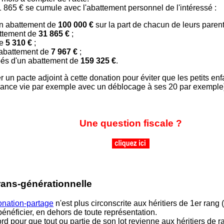
 865 € se cumule avec l'abattement personnel de l'intéressé :
'un abattement de
100 000 €
sur la part de chacun de leurs parent
attement de
31 865 €
;
de
5 310 €
;
 abattement de
7 967 €
;
pés d'un abattement de
159 325 €
.
 un pacte adjoint à cette donation pour éviter que les petits e
urance vie par exemple avec un déblocage à ses 20 par exemple
Une question fiscale ?
rans-générationnelle
onation-partage
n'est plus circonscrite aux héritiers de 1er rang 
bénéficier, en dehors de toute représentation.
d pour que tout ou partie de son lot revienne aux héritiers de ran