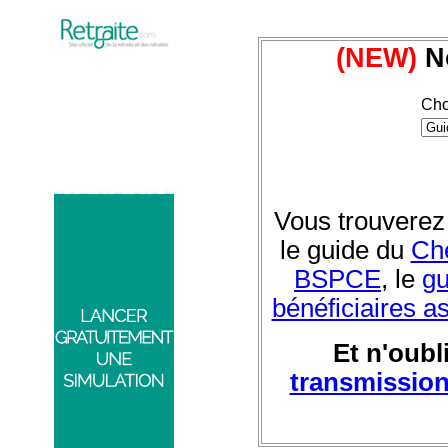
(NEW)
No
Cho
Vous trouverez
le guide du
Che
BSPCE
, le
gu
bénéficiaires a
Et n'oubl
transmissio