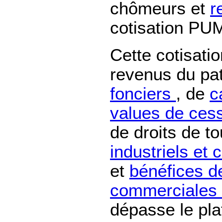
chômeurs et
r
cotisation PU
Cette cotisati
revenus du pat
fonciers
, de
c
values de cess
de droits de t
industriels e
et
bénéfices d
commerciales 
dépasse le pl