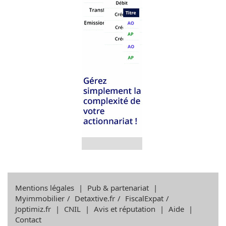
Mentions légales
|
Pub & partenariat
|
Myimmobilier
/
Detaxtive.fr
/
FiscalExpat
/
Joptimiz.fr
|
CNIL
|
Avis et réputation
|
Aide
|
Contact