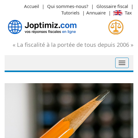
Aller
Accueil
|
Qui sommes-nous?
|
Glossaire fiscal
|
au
Tutoriels
|
Annuaire
|
Tax
contenu
« La fiscalité à la portée de tous depuis 2006 »