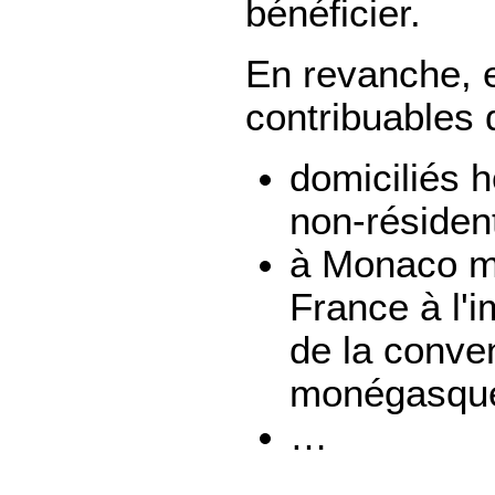
bénéficier.
En revanche, e
contribuables q
domiciliés 
non-résiden
à Monaco mê
France à l'i
de la conven
monégasqu
…