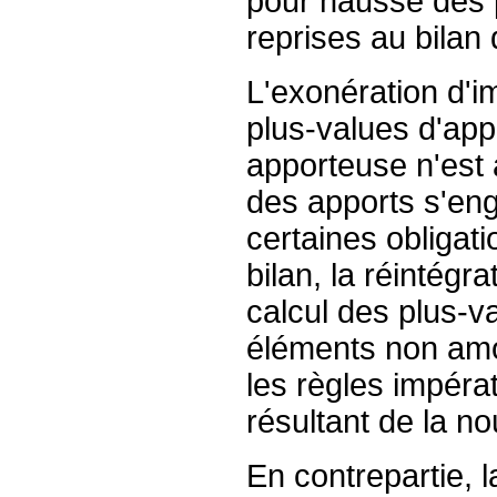
pour hausse des p
reprises au bilan 
L'exonération d'i
plus-values d'appo
apporteuse n'est a
des apports s'eng
certaines obligat
bilan, la réintégr
calcul des plus-v
éléments non amor
les règles impéra
résultant de la n
En contrepartie, l