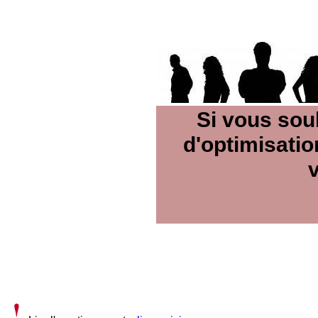
Si vous sou
d'optimisatio
v