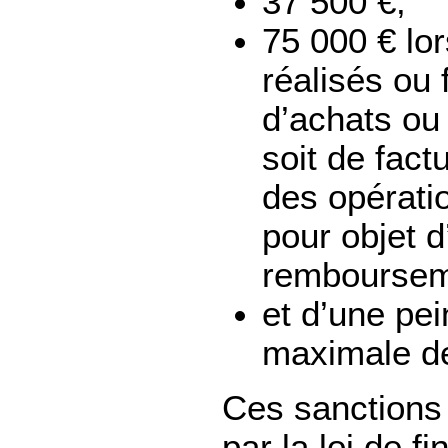
37 500 €,
75 000 € lor
réalisés ou 
d’achats ou
soit de fact
des opératio
pour objet d
rembourseme
et d’une pe
maximale de
Ces sanctions 
par la loi de f