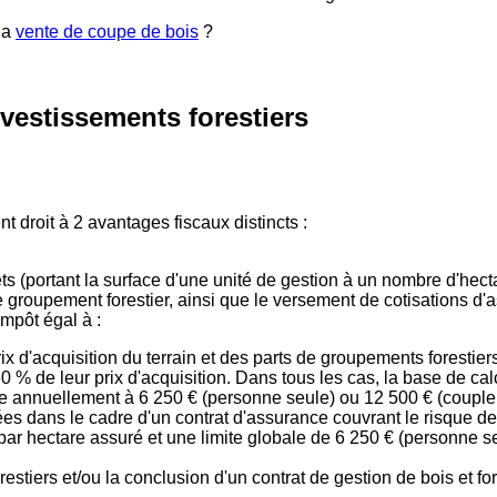
 la
vente de coupe de bois
?
nvestissements forestiers
 droit à 2 avantages fiscaux distincts :
rêts (portant la surface d'une unité de gestion à un nombre d'hect
e groupement forestier, ainsi que le versement de cotisations d
impôt égal à :
ix d'acquisition du terrain et des parts de groupements forestier
60 % de leur prix d'acquisition. Dans tous les cas, la base de calc
e annuellement à 6 250 € (personne seule) ou 12 500 € (coupl
es dans le cadre d'un contrat d'assurance couvrant le risque d
par hectare assuré et une limite globale de 6 250 € (personne 
orestiers et/ou la conclusion d'un contrat de gestion de bois et fo