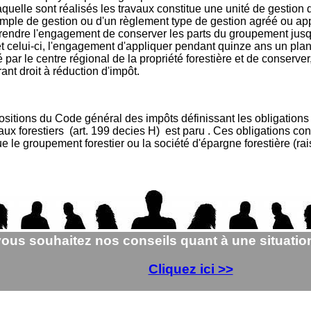
aquelle sont réalisés les travaux constitue une unité de gestion
imple de gestion ou d'un règlement type de gestion agréé ou app
t prendre l'engagement de conserver les parts du groupement ju
et celui-ci, l'engagement d'appliquer pendant quinze ans un pla
par le centre régional de la propriété forestière et de conserve
rant droit à réduction d'impôt.
ositions du Code général des impôts définissant les obligations 
x forestiers (art. 199 decies H) est paru . Ces obligations conc
e le groupement forestier ou la société d'épargne forestière (r
vous souhaitez nos conseils quant à une situation 
Cliquez ici >>