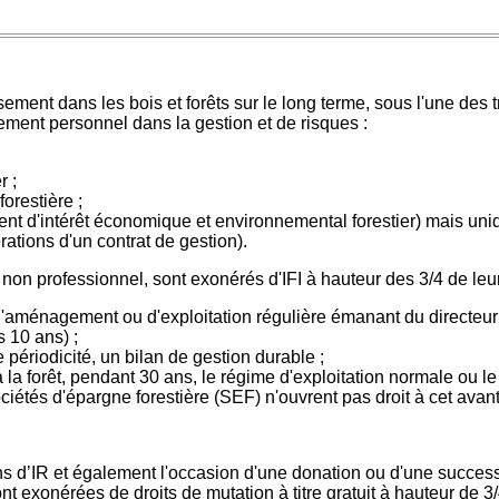
ement dans les bois et forêts sur le long terme, sous l'une des t
sement personnel dans la gestion et de risques :
r ;
orestière ;
nt d'intérêt économique et environnemental forestier) mais uni
rations d'un contrat de gestion).
e non professionnel, sont exonérés d'IFI à hauteur des 3/4 de leu
 d'aménagement ou d'exploitation régulière émanant du directeur d
s 10 ans) ;
 périodicité, un bilan de gestion durable ;
 la forêt, pendant 30 ans, le régime d'exploitation normale ou l
iétés d'épargne forestière (SEF) n'ouvrent pas droit à cet avant
 d’IR et également l'occasion d'une donation ou d'une successio
t exonérées de droits de mutation à titre gratuit à hauteur de 3/