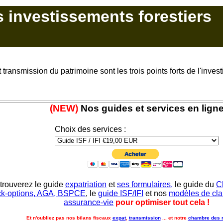
s investissements forestiers
et transmission du patrimoine sont les trois points forts de l'inves
(NEW)
Nos guides et services en lign
Choix des services :
trouverez le guide
expatriation
et
ses formulaires,
le guide du
C
ck-options, AGA, BSPCE
, le
guide ISF/IFI
et nos
modèles de cla
assurance-vie
pour optimiser tout cela !
Et n'oubliez pas nos bilans fiscaux
expat
,
transmission
... et notre
chambre des 