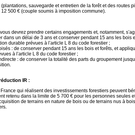
(plantations, sauvegarde et entretien de la forêt et des routes pi
u 12 500 € (couple soumis à imposition commune).
, vous devrez prendre certains engagements et, notamment, s'agis
ser dans un délai de 3 ans et conserver pendant 15 ans les bois 
on durable prévues à l'article L 8 du code forestier ;
 boisés : de conserver pendant 15 ans les bois et forêts, et app
ues à l'article L 8 du code forestier ;
indirecte : de conserver la totalité des parts du groupement ju
ition.
réduction IR :
 France qui réalisent des investissements forestiers peuvent bén
nt retenu dans la limite de 5 700 € pour les personnes seules e
isition de terrains en nature de bois ou de terrains nus à boise
ers.