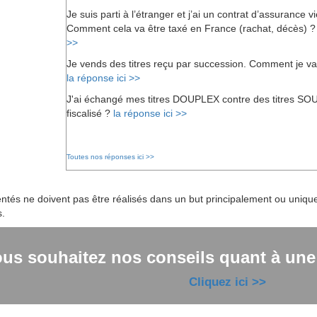
Je suis parti à l’étranger et j’ai un contrat d’assurance 
Comment cela va être taxé en France (rachat, décès) 
>>
Je vends des titres reçu par succession. Comment je va
la réponse ici >>
J'ai échangé mes titres DOUPLEX contre des titres SOU
fiscalisé ?
la réponse ici >>
Toutes nos réponses ici >>
tés ne doivent pas être réalisés dans un but principalement ou uniquem
s.
ous souhaitez nos conseils quant à une s
Cliquez ici >>