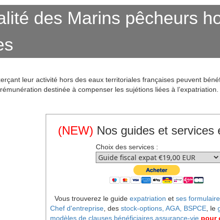
alité des Marins pêcheurs h
es
çant leur activité hors des eaux territoriales françaises peuvent bénéf
 rémunération destinée à compenser les sujétions liées à l’expatriation.
(NEW)
Nos guides et services 
Choix des services :
Vous trouverez le guide
expatriation
et
ses formulaire
Chef d'entreprise
, des
stock-options, AGA, BSPCE
, le
modèles de clauses bénéficiaires assurance-vie
pour o