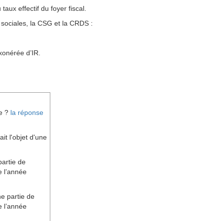
aux effectif du foyer fiscal.
s sociales, la CSG et la CRDS :
xonérée d’IR.
re ?
la réponse
it l'objet d'une
partie de
de l’année
e partie de
de l’année