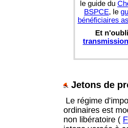
le guide du
Che
BSPCE
, le
gu
bénéficiaires a
Et n'oubl
transmissio
Jetons de pr
Le régime d'impo
ordinaires est mod
non libératoire (
F