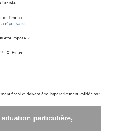
de l’année
vie en France.
?
la réponse ici
is être imposé ?
PLIX. Est-ce
ent fiscal et doivent être impérativement validés par
ituation particulière,