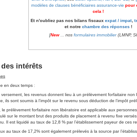
modèles de clauses bénéficiaires assurance-vie
pour o
cela !
Et n'oubliez pas nos bilans fiscaux
expat / impat
,
t
et notre
chambre des réponses
!
[
New
... nos
formulaires immobilier
(LMNP, SCI
des intérêts
ses
uée en deux temps :
ement, les revenus donnent lieu à un prélèvement forfaitaire non lib
s sont soumis à l’impôt sur le revenu sous déduction de l’impôt prél
le prélèvement forfaitaire non libératoire est applicable aux personne
ulé sur le montant brut des produits de placement à revenu fixe versés
u. Il est liquidé au taux de 12,8 % par l’établissement payeur de ces r
ux au taux de 17,2% sont également prélevés à la source par l’établis