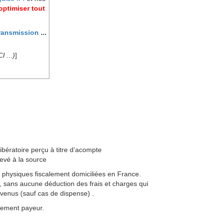
ptimiser tout
ransmission
...
 ...)
]
ératoire perçu à titre d’acompte
evé à la source
s physiques fiscalement domiciliées en France.
, sans aucune déduction des frais et charges qui
evenus (sauf cas de dispense) .
sement payeur.