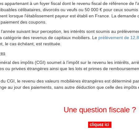
 appartenant à un foyer fiscal dont le revenu fiscal de référence de l'
tribuables célibataires, divorcés ou veufs ou 50 000 € pour ceux soum
ent lorsque l'établissement payeur est établi en France. La demande 
e paiement des coupons.
’année suivant leur perception, les intérêts sont soumis au prélèvemen
 la catégorie des revenus de capitaux mobiliers. Le
prélèvement de 12,
nt, le cas échéant, est restituée.
res
néral des impôts (CGI) soumet à l’impôt sur le revenu les intérêts, arr
ues ou privées étrangères ainsi que les lots et primes de remboursement
22 du CGI, le revenu des valeurs mobilières étrangères est déterminé pa
nge au jour des paiements, sans autre déduction que celle des impôts ét
Une question fiscale ?