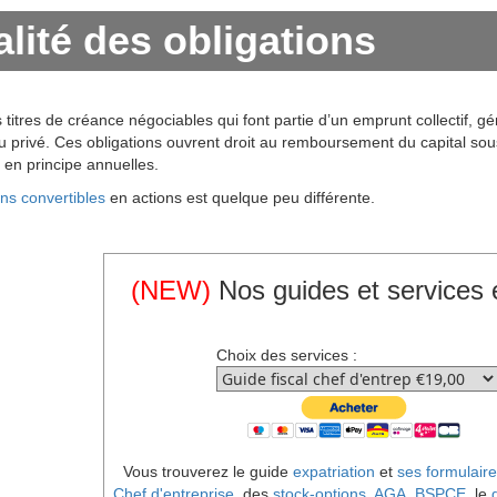
alité des obligations
s titres de créance négociables qui font partie d’un emprunt collectif,
u privé. Ces obligations ouvrent droit au remboursement du capital sous
en principe annuelles.
ons convertibles
en actions est quelque peu différente.
(NEW)
Nos guides et services 
Choix des services :
Vous trouverez le guide
expatriation
et
ses formulaire
Chef d'entreprise
, des
stock-options, AGA, BSPCE
, le