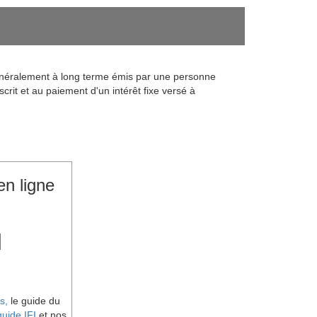
 généralement à long terme émis par une personne
crit et au paiement d'un intérêt fixe versé à
en ligne
s,
le guide du
guide IFI
et nos