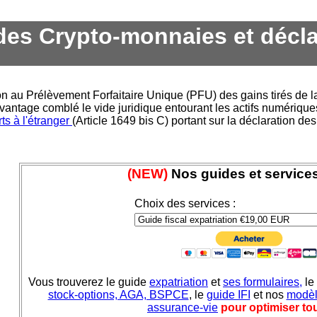
 des Crypto-monnaies et décla
on au Prélèvement Forfaitaire Unique (PFU) des gains tirés de l
antage comblé le vide juridique entourant les actifs numérique
ts à l'étranger
(Article 1649 bis C) portant sur la déclaration de
(NEW)
Nos guides et services
Choix des services :
Vous trouverez le guide
expatriation
et
ses formulaires,
le
stock-options, AGA, BSPCE
, le
guide IFI
et nos
modèl
assurance-vie
pour optimiser tou