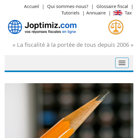
Aller
Accueil
|
Qui sommes-nous?
|
Glossaire fiscal
|
au
Tutoriels
|
Annuaire
|
Tax
contenu
« La fiscalité à la portée de tous depuis 2006 »