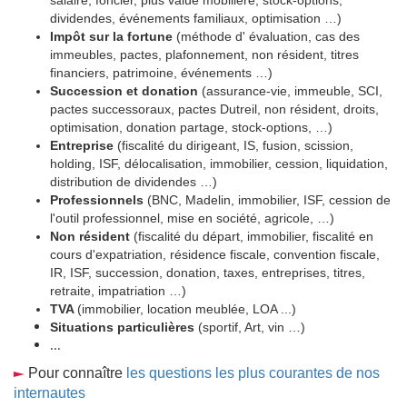
salaire, foncier, plus value mobilière, stock-options,
dividendes, événements familiaux, optimisation …)
Impôt sur la fortune
(méthode d' évaluation, cas des
immeubles, pactes, plafonnement, non résident, titres
financiers, patrimoine, événements …)
Succession et donation
(assurance-vie, immeuble, SCI,
pactes successoraux, pactes Dutreil, non résident, droits,
optimisation, donation partage, stock-options, …)
Entreprise
(fiscalité du dirigeant, IS, fusion, scission,
holding, ISF, délocalisation, immobilier, cession, liquidation,
distribution de dividendes …)
Professionnels
(BNC, Madelin, immobilier, ISF, cession de
l'outil professionnel, mise en société, agricole, …)
Non résident
(fiscalité du départ, immobilier, fiscalité en
cours d'expatriation, résidence fiscale, convention fiscale,
IR, ISF, succession, donation, taxes, entreprises, titres,
retraite, impatriation …)
TVA
(immobilier, location meublée, LOA ...)
Situations particulières
(sportif, Art, vin …)
...
Pour connaître
les questions les plus courantes de nos
internautes