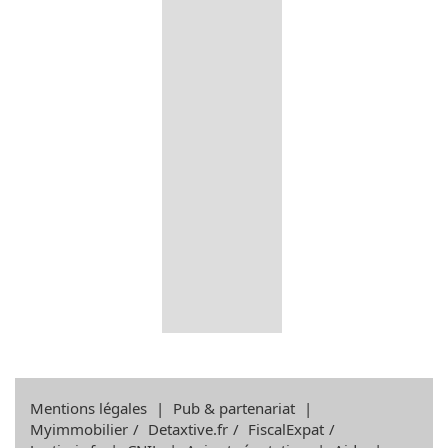
Mentions légales
|
Pub & partenariat
|
Myimmobilier
/
Detaxtive.fr
/
FiscalExpat
/