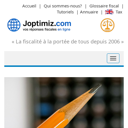
Aller
Accueil
|
Qui sommes-nous?
|
Glossaire fiscal
|
au
Tutoriels
|
Annuaire
|
Tax
contenu
« La fiscalité à la portée de tous depuis 2006 »