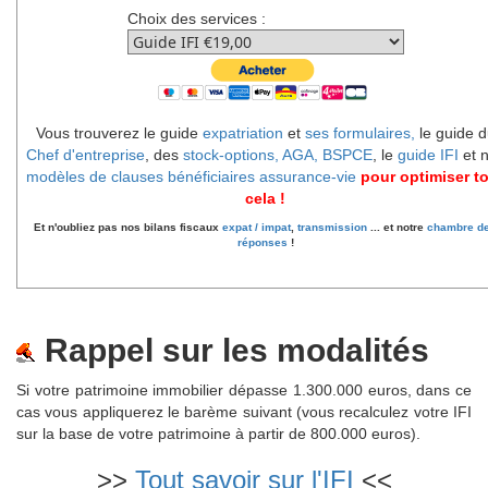
Choix des services :
Vous trouverez le guide
expatriation
et
ses formulaires,
le guide d
Chef d'entreprise
, des
stock-options, AGA, BSPCE
, le
guide IFI
et 
modèles de clauses bénéficiaires assurance-vie
pour optimiser t
cela !
Et n'oubliez pas nos bilans fiscaux
expat / impat
,
transmission
... et notre
chambre d
réponses
!
Rappel sur les modalités
Si votre patrimoine immobilier dépasse 1.300.000 euros, dans ce
cas vous appliquerez le barème suivant (vous recalculez votre IFI
sur la base de votre patrimoine à partir de 800.000 euros).
>>
Tout savoir sur l'IFI
<<